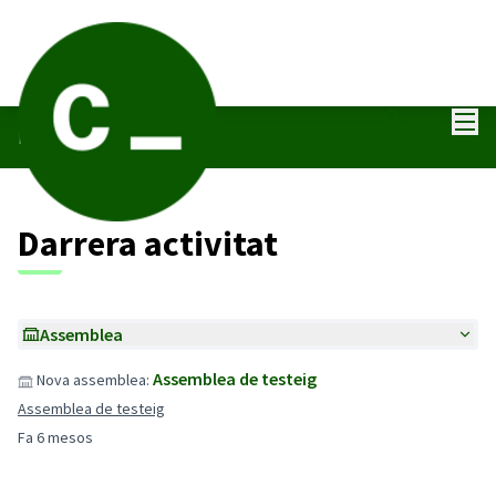
Menú
Entra
Darreres activitats
Darrera activitat
Assemblea
Assemblea de testeig
Nova assemblea:
Assemblea de testeig
Fa 6 mesos