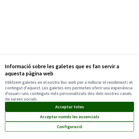
Informació sobre les galetes que es fan servir a
aquesta pàgina web
Utilitzem galetes en el nostre lloc web per a millorar el rendiment i el
Termes i condicions d'ús
contingut d'aquest. Les galetes ens permeten oferir una experiència
Configuració de les galetes
d'usuari i uns continguts més personalitzats des dels nostres canals
Català
de xarxes socials.
Triar la llengua
Elegir el idioma
Acceptar totes
Acceptar només les essencials
Amb llicènc
(Enllaç exte
Configuració
(Enllaç extern)
Web creada amb
programari lliure
.
(Enllaç extern)