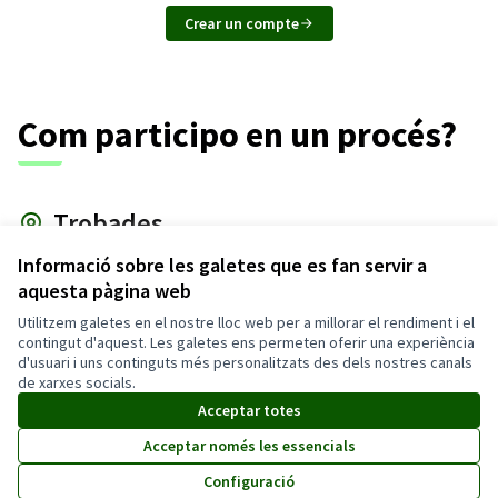
Crear un compte
Com participo en un procés?
Trobades
Esbrina on i quan pots participar en trobades públiques.
Informació sobre les galetes que es fan servir a
aquesta pàgina web
Debats
Utilitzem galetes en el nostre lloc web per a millorar el rendiment i el
Debat i discuteix, comparteix les teves opinions i
contingut d'aquest. Les galetes ens permeten oferir una experiència
enriqueix els temes rellevants.
d'usuari i uns continguts més personalitzats des dels nostres canals
de xarxes socials.
Propostes
Acceptar totes
Realitza propostes, dóna suport a les ja existents i
Acceptar només les essencials
promociona els canvis que vols veure.
Configuració