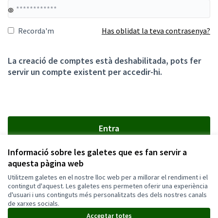
Recorda'm
Has oblidat la teva contrasenya?
La creació de comptes està deshabilitada, pots fer
servir un compte existent per accedir-hi.
Entra
Informació sobre les galetes que es fan servir a
aquesta pàgina web
Utilitzem galetes en el nostre lloc web per a millorar el rendiment i el
Termes i condicions d'ús
contingut d'aquest. Les galetes ens permeten oferir una experiència
Configuració de les galetes
d'usuari i uns continguts més personalitzats des dels nostres canals
Català
de xarxes socials.
Triar la llengua
Elegir el idioma
Acceptar totes