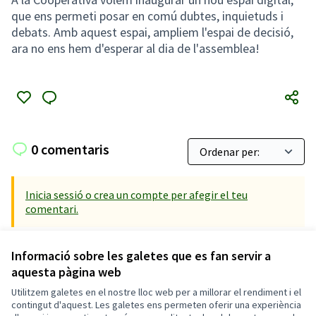
que ens permeti posar en comú dubtes, inquietuds i
debats. Amb aquest espai, ampliem l'espai de decisió,
ara no ens hem d'esperar al dia de l'assemblea!
0 comentaris
Inicia sessió o crea un compte per afegir el teu
comentari.
Informació sobre les galetes que es fan servir a
aquesta pàgina web
Utilitzem galetes en el nostre lloc web per a millorar el rendiment i el
Termes i condicions d'ús
contingut d'aquest. Les galetes ens permeten oferir una experiència
Configuració de les galetes