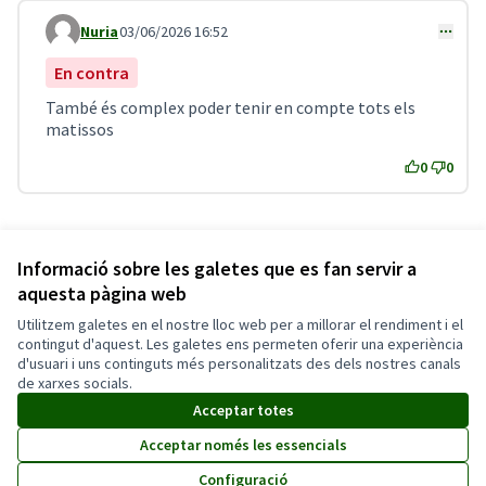
Nuria
03/06/2026 16:52
Comentari 6
En contra
També és complex poder tenir en compte tots els
matissos
0
0
Referència: MT-DEBA-2026-06-1
Informació sobre les galetes que es fan servir a
Versió 1
(de 1)
veure altres versions
aquesta pàgina web
Utilitzem galetes en el nostre lloc web per a millorar el rendiment i el
Termes i condicions d'ús
contingut d'aquest. Les galetes ens permeten oferir una experiència
Configuració de les galetes
d'usuari i uns continguts més personalitzats des dels nostres canals
Català
de xarxes socials.
Triar la llengua
Elegir el idioma
Acceptar totes
Acceptar només les essencials
Amb llicènc
(Enllaç exte
Configuració
(Enllaç extern)