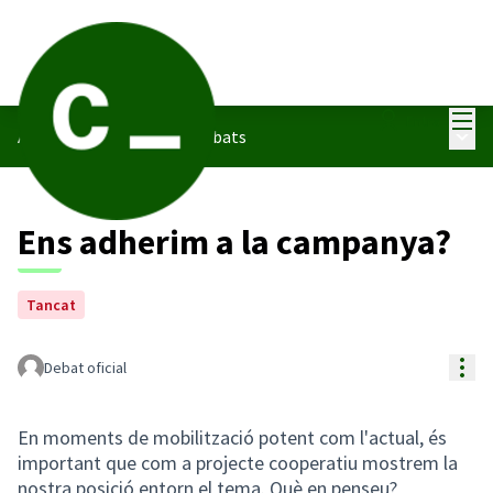
Menú
Entra
Menú 
Assemblea de testeig
/
Debats
Ens adherim a la campanya?
Tancat
Con
Debat oficial
En moments de mobilització potent com l'actual, és
important que com a projecte cooperatiu mostrem la
nostra posició entorn el tema. Què en penseu?